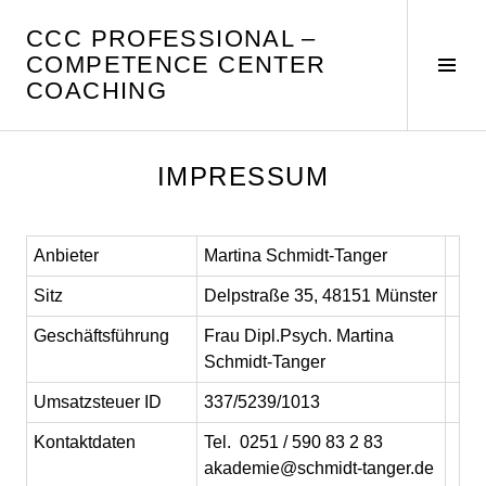
Springe
CCC PROFESSIONAL –
zum
COMPETENCE CENTER
Inhalt
Seit
COACHING
umsc
IMPRESSUM
Anbieter
Martina Schmidt-Tanger
Sitz
Delpstraße 35, 48151 Münster
Geschäftsführung
Frau Dipl.Psych. Martina
Schmidt-Tanger
Umsatzsteuer ID
337/5239/1013
Kontaktdaten
Tel. 0251 / 590 83 2 83
akademie@schmidt-tanger.de