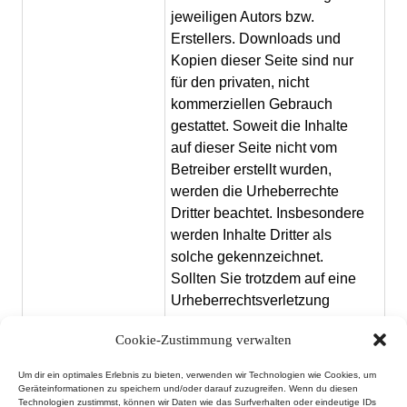
jeweiligen Autors bzw.
Erstellers. Downloads und
Kopien dieser Seite sind nur
für den privaten, nicht
kommerziellen Gebrauch
gestattet. Soweit die Inhalte
auf dieser Seite nicht vom
Betreiber erstellt wurden,
werden die Urheberrechte
Dritter beachtet. Insbesondere
werden Inhalte Dritter als
solche gekennzeichnet.
Sollten Sie trotzdem auf eine
Urheberrechtsverletzung
aufmerksam werden, bitten wir
Cookie-Zustimmung verwalten
um einen entsprechenden
Hinweis. Bei Bekanntwerden
Um dir ein optimales Erlebnis zu bieten, verwenden wir Technologien wie Cookies, um
von Rechtsverletzungen
Geräteinformationen zu speichern und/oder darauf zuzugreifen. Wenn du diesen
Technologien zustimmst, können wir Daten wie das Surfverhalten oder eindeutige IDs