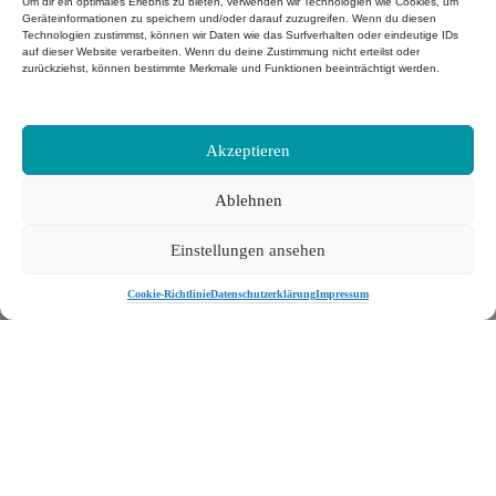
Um dir ein optimales Erlebnis zu bieten, verwenden wir Technologien wie Cookies, um
Geräteinformationen zu speichern und/oder darauf zuzugreifen. Wenn du diesen
Technologien zustimmst, können wir Daten wie das Surfverhalten oder eindeutige IDs
auf dieser Website verarbeiten. Wenn du deine Zustimmung nicht erteilst oder
zurückziehst, können bestimmte Merkmale und Funktionen beeinträchtigt werden.
Akzeptieren
Ablehnen
Einstellungen ansehen
Cookie-Richtlinie
Datenschutzerklärung
Impressum
Dieser Inhalt ist passwortgeschützt. Um ihn anschauen
zu können, bitte das Passwort eingeben:
Passwort: