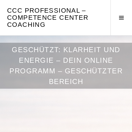
Springe
CCC PROFESSIONAL –
zum
COMPETENCE CENTER
Inhalt
Seit
COACHING
umsc
GESCHÜTZT: KLARHEIT UND
ENERGIE – DEIN ONLINE
PROGRAMM – GESCHÜTZTER
BEREICH