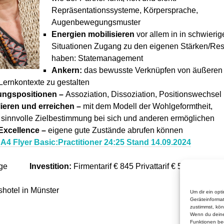
Repräsentationssysteme, Körpersprache,
Augenbewegungsmuster
Energien mobilisieren
vor allem in in schwierig
Situationen Zugang zu den eigenen Stärken/Re
haben: Statemanagement
Ankern:
das bewusste Verknüpfen von äußeren
Lernkontexte zu gestalten
ngspositionen –
Assoziation, Dissoziation, Positionswechsel
lieren und erreichen –
mit dem Modell der Wohlgeformtheit,
d sinnvolle Zielbestimmung bei sich und anderen ermöglichen
Excellence –
eigene gute Zustände abrufen können
NA4 Flyer Basic:Practitioner 24:25 Stand 14.09.2024
Tage
Investition:
Firmentarif € 845 Privattarif € 595
hotel in Münster
Um dir ein opt
Geräteinforma
zustimmst, kön
Wenn du deine
Funktionen bee