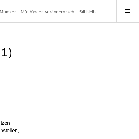
Seit
ünster – M(eth)oden verändern sich – Stil bleibt
umsc
1)
utzen
instellen,