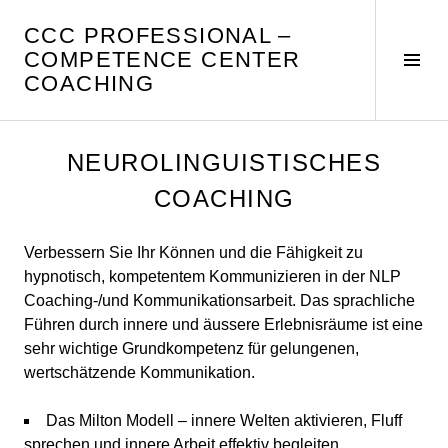
Springe
CCC PROFESSIONAL –
zum
COMPETENCE CENTER
Inhalt
Seit
COACHING
umsc
NEUROLINGUISTISCHES
COACHING
Verbessern Sie Ihr Können und die Fähigkeit zu
hypnotisch, kompetentem Kommunizieren in der NLP
Coaching-/und Kommunikationsarbeit. Das sprachliche
Führen durch innere und äussere Erlebnisräume ist eine
sehr wichtige Grundkompetenz für gelungenen,
wertschätzende Kommunikation.
Das Milton Modell – innere Welten aktivieren, Fluff
sprechen und innere Arbeit effektiv begleiten